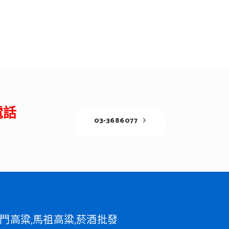
電話
03-3686077
門高粱,馬祖高粱,菸酒批發