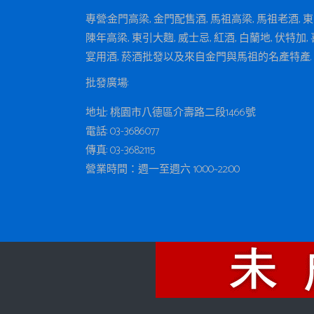
專營:金門高梁, 金門配售酒, 馬祖高梁, 馬祖老酒, 
陳年高梁, 東引大麴, 威士忌, 紅酒, 白蘭地, 伏特加, 
宴用酒, 菸酒批發以及來自金門與馬祖的名產特產.
批發廣場:
地址: 桃園市八德區介壽路二段1466號
電話: 03-3686077
傳真: 03-3682115
營業時間：週一至週六 10:00~22:00