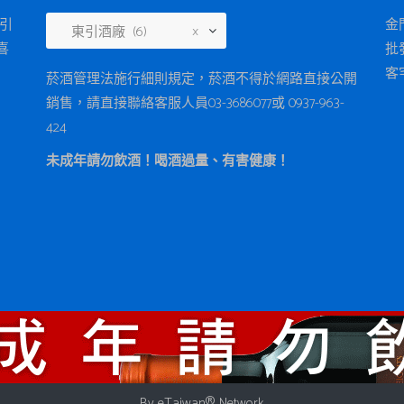
東引
金
東引酒廠 (6)
×
喜
批
客
菸酒管理法施行細則規定，菸酒不得於網路直接公開
銷售，請直接聯絡客服人員03-3686077或 0937-963-
424
未成年請勿飲酒！喝酒過量、有害健康！
By
eTaiwan
® Network