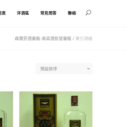
用酒
洋酒區
常見問答
聯絡
森寶菸酒量販-高粱酒批發量販
/
東引酒廠
預設排序