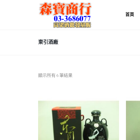
首頁
東引酒廠
顯示所有 6 筆結果