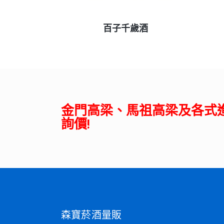
查看內容
百子千歲酒
金門高梁、馬祖高梁及各式
詢價!
森寶菸酒量販