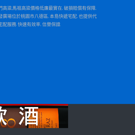
門高粱,馬祖高粱價格低廉最實在, 破損賠償有保障,
發廣場位於桃園市八德區, 本島快遞宅配, 也提供代
宅配服務. 快速有效率, 信譽保證.