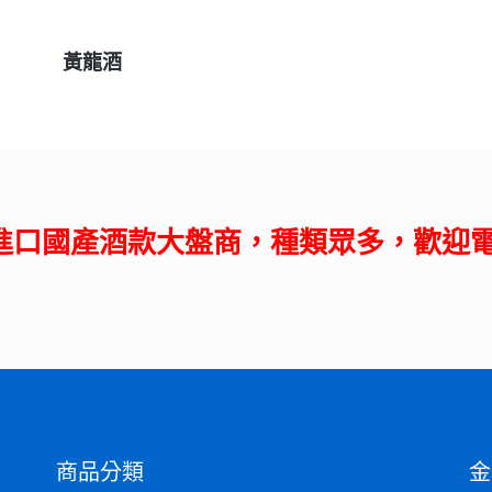
查看內容
黃龍酒
進口國產酒款大盤商，種類眾多，歡迎
商品分類
金