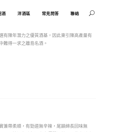
用酒
洋酒區
常見問答
聯絡
選有陳年潛力之優質酒基，因此東引陳高產量有
中難得一求之離島名酒。
實兼帶柔順，有勁道無辛辣，尾韻綿長回味無