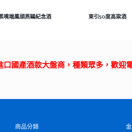
查看內容
查看內容
黑嘴端鳳頭燕鷗紀念酒
東引50度高粱酒
進口國產酒款大盤商，種類眾多，歡迎
商品分類
金