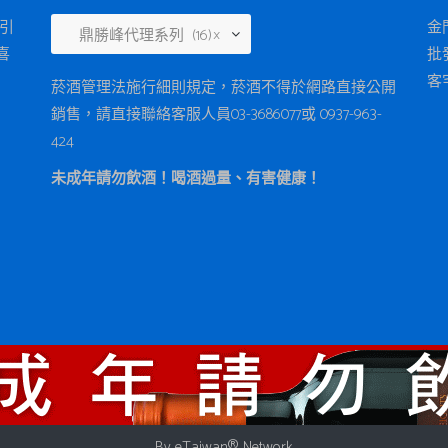
東引
金
鼎勝峰代理系列 (16)
×
喜
批
客
菸酒管理法施行細則規定，菸酒不得於網路直接公開
銷售，請直接聯絡客服人員03-3686077或 0937-963-
424
未成年請勿飲酒！喝酒過量、有害健康！
By
eTaiwan
® Network