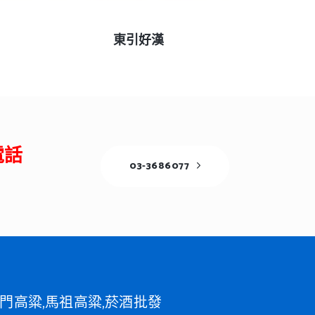
查看內容
東引好漢
電話
03-3686077
門高粱,馬祖高粱,菸酒批發