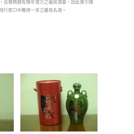
，且需精選有陳年潛力之優質酒基，因此東引陳
灣行家口中難得一求之離島名酒。