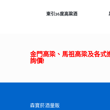
查看內容
東引36度高粱酒
金門高梁、馬祖高梁及各式
詢價!
森寶菸酒量販