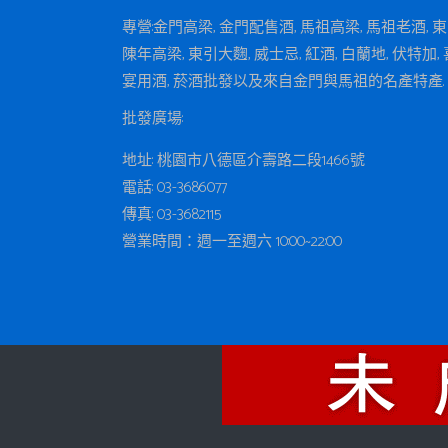
專營:金門高梁, 金門配售酒, 馬祖高梁, 馬祖老酒, 
陳年高梁, 東引大麴, 威士忌, 紅酒, 白蘭地, 伏特加, 
宴用酒, 菸酒批發以及來自金門與馬祖的名產特產.
批發廣場:
地址: 桃園市八德區介壽路二段1466號
電話: 03-3686077
傳真: 03-3682115
營業時間：週一至週六 10:00~22:00