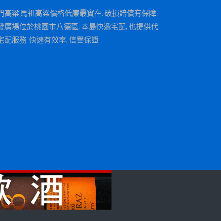
門高粱,馬祖高粱價格低廉最實在, 破損賠償有保障,
發廣場位於桃園市八德區, 本島快遞宅配, 也提供代
宅配服務. 快速有效率, 信譽保證.