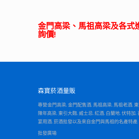
金門高梁、馬祖高梁及各式
詢價!
森寶菸酒量販
專營:金門高梁, 金門配售酒, 馬祖高梁, 馬祖老酒, 
陳年高梁, 東引大麴, 威士忌, 紅酒, 白蘭地, 伏特加, 
宴用酒, 菸酒批發以及來自金門與馬祖的名產特產.
批發廣場: