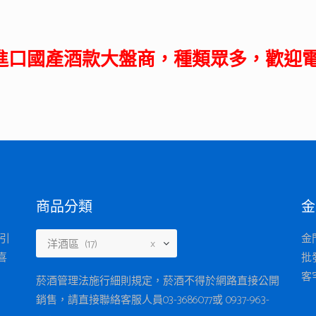
進口國產酒款大盤商，種類眾多，歡迎
商品分類
金
東引
金
洋酒區 (17)
×
喜
批
客
菸酒管理法施行細則規定，菸酒不得於網路直接公開
銷售，請直接聯絡客服人員03-3686077或 0937-963-