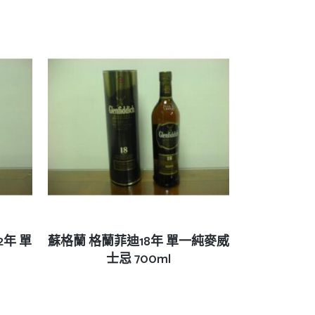
查看內容
12年 單
蘇格蘭 格蘭菲迪18年 單一純麥威
士忌 700ml