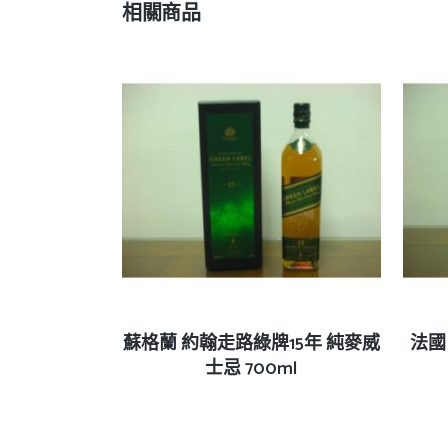
相關商品
查看內容
蘇格蘭 約翰走路綠牌15年 純麥威
法國
士忌 700ml