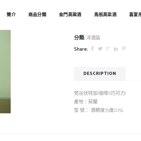
梵谷伏特加(咖
簡介
商品分類
金門高粱酒
馬祖高梁酒
喜宴
分類:
洋酒區
Share:
DESCRIPTION
梵谷伏特加(咖啡)(巧可力)
產地：荷蘭
型 號： 酒精度35度,0.75L