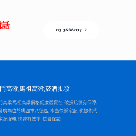
電話
03-3686077
門高粱,馬祖高粱,菸酒批發
門高粱,馬祖高粱價格低廉最實在, 破損賠償有保障,
發廣場位於桃園市八德區, 本島快遞宅配, 也提供代
宅配服務. 快速有效率, 信譽保證.