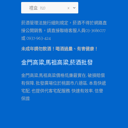
禮盒 (12)
×
菸酒管理法施行細則規定，菸酒不得於網路直
接公開銷售，請直接聯絡客服人員03-3686077
或 0937-963-424
未成年請勿飲酒！喝酒過量、有害健康！
金門高粱,馬祖高粱,菸酒批發
金門高粱,馬祖高粱價格低廉最實在, 破損賠償
有保障, 批發廣場位於桃園市八德區, 本島快遞
宅配, 也提供代客宅配服務. 快速有效率, 信譽
保證.