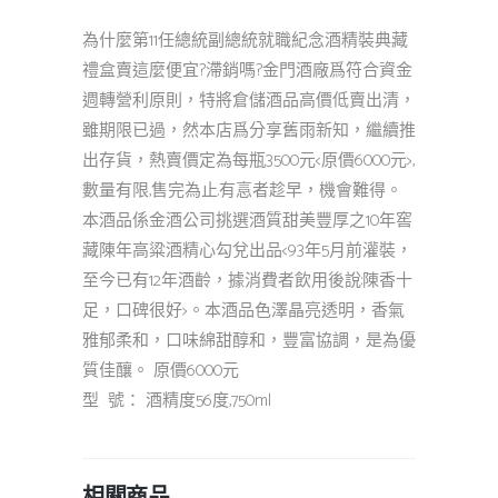
為什麼第11任總統副總統就職紀念酒精裝典藏
禮盒賣這麼便宜?滯銷嗎?金門酒廠爲符合資金
週轉營利原則，特將倉儲酒品高價低賣出清，
雖期限已過，然本店爲分享舊雨新知，繼續推
出存貨，熱賣價定為每瓶3500元<原價6000元>,
數量有限,售完為止.有悥者趁早，機會難得。
本酒品係金酒公司挑選酒質甜美豐厚之10年窖
藏陳年高粱酒精心勾兌出品<93年5月前灌裝，
至今已有12年酒齡，據消費者飲用後說:陳香十
足，口碑很好>。本酒品色澤晶亮透明，香氣
雅郁柔和，口味綿甜醇和，豐富協調，是為優
質佳釀。 原價6000元
型 號： 酒精度56度,750ml