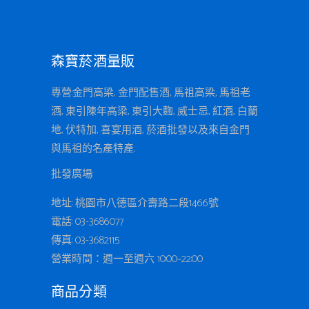
森寶菸酒量販
專營:金門高梁, 金門配售酒, 馬祖高梁, 馬祖老
酒, 東引陳年高梁, 東引大麴, 威士忌, 紅酒, 白蘭
地, 伏特加, 喜宴用酒, 菸酒批發以及來自金門
與馬祖的名產特產.
批發廣場:
地址: 桃園市八德區介壽路二段1466號
電話: 03-3686077
傳真: 03-3682115
營業時間：週一至週六 10:00~22:00
商品分類