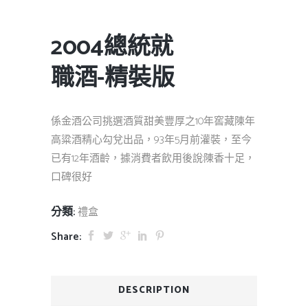
2004總統就
職酒-精裝版
係金酒公司挑選酒質甜美豐厚之10年窖藏陳年
高粱酒精心勾兌出品，93年5月前灌裝，至今
已有12年酒齡，據消費者飲用後說:陳香十足，
口碑很好
分類:
禮盒
Share:
DESCRIPTION