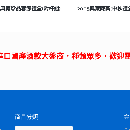
查看內容
查看內容
05典藏珍品春節禮盒(附杯組)
2005典藏陳高(中秋禮
進口國產酒款大盤商，種類眾多，歡迎
商品分類
金