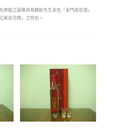
色尊龍之圖像與馬鶴齡先生金色「金門高粱酒」
紅美金亮眼」之特色。