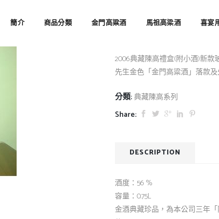
2006典藏陳
簡介
商品分類
金門高粱酒
馬祖高梁酒
喜宴
2006典藏陳高禮盒(附小酒)
先生金色「金門高粱酒」落款及
分類:
典藏陳高系列
Share:
DESCRIPTION
酒度：56 %
容量：0.75L
金酒典藏珍品，為本公司三年「