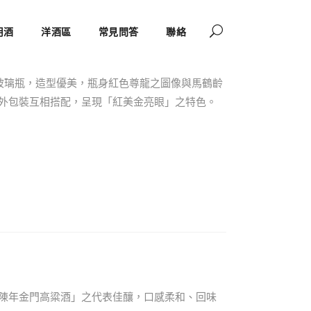
高禮盒(附小酒)
用酒
洋酒區
常見問答
聯絡
新款玻璃瓶，造型優美，瓶身紅色尊龍之圖像與馬鶴齡
外包裝互相搭配，呈現「紅美金亮眼」之特色。
陳年金門高粱酒」之代表佳釀，口感柔和、回味