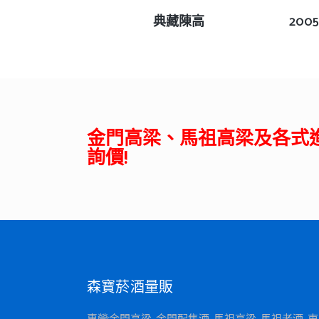
查看內容
典藏陳高
20
金門高梁、馬祖高梁及各式
詢價!
森寶菸酒量販