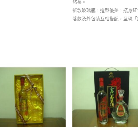
悠長。
新款玻璃瓶，造型優美，瓶身紅
落款及外包裝互相搭配，呈現「