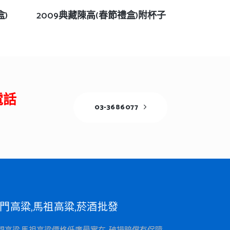
查看內容
盒)
2009典藏陳高(春節禮盒)附杯子
電話
03-3686077
門高粱,馬祖高粱,菸酒批發